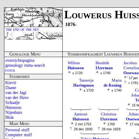
Louwerus Huis
1876-
the end of the net
Genealogie Menu
Stamboomfragment Louwerus Huissoo
overzichtspagina
Willem
Hendrik
Jacobus
genealogy meta-search
Huissoon
IJzerman
Cornelisz
fotos
Ossewaa
± 1720
± 1740
Stambomen
'
17 jan
Tannetje
Maria
Kievit
< 1781
Haringman
de Koning
Daane
Co
± 1720
± 1740
van der Jagt
Joha
van der Have
T
Schaalje
15 f
Huissoon
Nijenhuis
Aarnout
Christina
Johan
Blok
Huissoon
IJzerman
Ossewa
Main Menu
2 mrt 1753
1769
17 se
28 dec 1830
28 nov 1829
Personal stuff
Computer stuff
Tobias
Huissoon
Nee