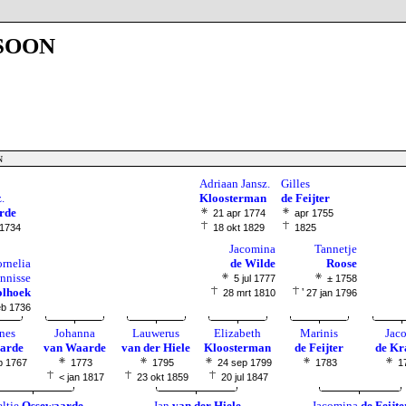
soon
n
Adriaan Jansz.
Gilles
.
Kloosterman
de Feijter
rde
21 apr 1774
apr 1755
 1734
18 okt 1829
1825
Jacomina
Tannetje
rnelia
de Wilde
Roose
nnisse
5 jul 1777
± 1758
olhoek
'
28 mrt 1810
27 jan 1796
eb 1736
nes
Johanna
Lauwerus
Elizabeth
Marinis
Jac
arde
van Waarde
van der Hiele
Kloosterman
de Feijter
de Kr
p 1767
1773
1795
24 sep 1799
1783
1
< jan 1817
23 okt 1859
20 jul 1847
ltje
Ossewaarde
Jan
van der Hiele
Jacomina
de Feijte