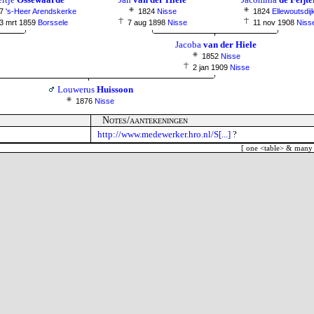
7
's-Heer Arendskerke
1824
Nisse
1824
Ellewoutsdij
3 mrt 1859
Borssele
7 aug 1898
Nisse
11 nov 1908
Niss
Jacoba
van der Hiele
1852
Nisse
2 jan 1909
Nisse
Louwerus
Huissoon
1876
Nisse
Notes/aantekeningen
http://www.medewerker.hro.nl/S[...]
?
[ one <table> & many 