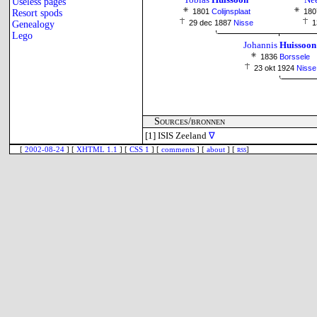
Useless pages
1801
Colijnsplaat
180
Resort spods
29 dec 1887
Nisse
1
Genealogy
Lego
Johannis
Huissoon
1836
Borssele
23 okt 1924
Nisse
Sources/bronnen
[1]
ISIS Zeeland
∇
[
2002-08-24
] [
XHTML 1.1
] [
CSS 1
] [
comments
] [
about
] [
rss
]