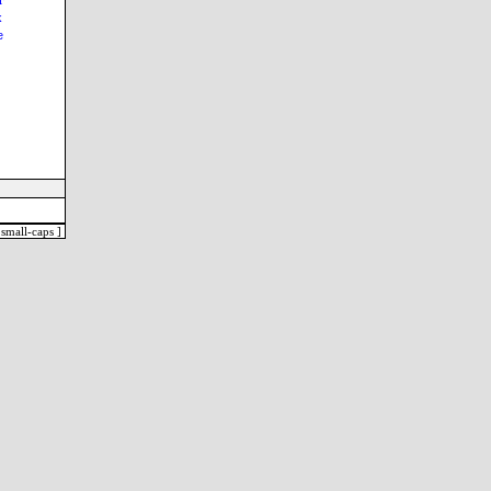
k
e
small-caps ]