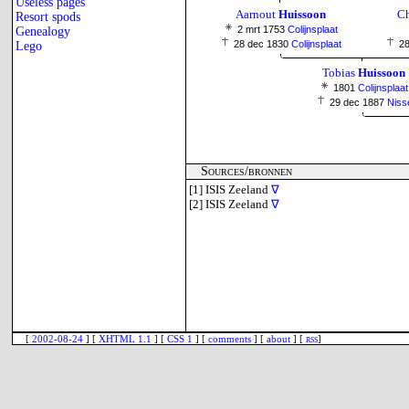
Useless pages
Aarnout
Huissoon
Ch
Resort spods
2 mrt 1753
Colijnsplaat
Genealogy
28 dec 1830
Colijnsplaat
28
Lego
Tobias
Huissoon
1801
Colijnsplaat
29 dec 1887
Niss
Sources/bronnen
[1]
ISIS Zeeland
∇
[2]
ISIS Zeeland
∇
[
2002-08-24
] [
XHTML 1.1
] [
CSS 1
] [
comments
] [
about
] [
rss
]