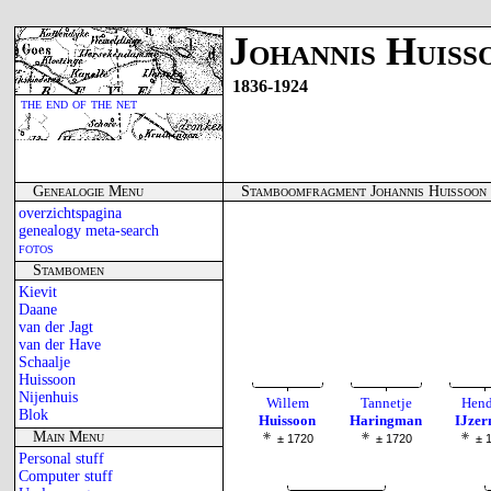
Johannis Huiss
1836-1924
the end of the net
Genealogie Menu
Stamboomfragment Johannis Huissoon
overzichtspagina
genealogy meta-search
fotos
Stambomen
Kievit
Daane
van der Jagt
van der Have
Schaalje
Huissoon
Nijenhuis
Willem
Tannetje
Hend
Blok
Huissoon
Haringman
IJze
Main Menu
± 1720
± 1720
± 
Personal stuff
Computer stuff