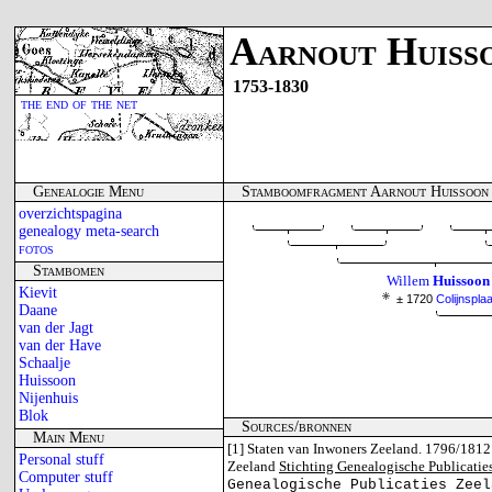
Aarnout Huiss
1753-1830
the end of the net
Genealogie Menu
Stamboomfragment Aarnout Huissoon
overzichtspagina
genealogy meta-search
fotos
Stambomen
Willem
Huissoon
Kievit
± 1720
Colijnsplaa
Daane
van der Jagt
van der Have
Schaalje
Huissoon
Nijenhuis
Blok
Sources/bronnen
Main Menu
[1]
Staten van Inwoners Zeeland. 1796/1812
Personal stuff
Zeeland
Stichting Genealogische Publicatie
Computer stuff
Genealogische Publicaties Zeel