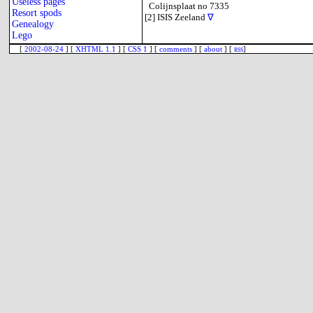
Useless pages
Colijnsplaat no 7335
Resort spods
[2]
ISIS Zeeland
∇
Genealogy
Lego
[
2002-08-24
] [
XHTML 1.1
] [
CSS 1
] [
comments
] [
about
] [
rss
]