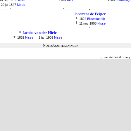
24 sep 1799
Nisse
1783
Axel
1786
Zaamslag
20 jul 1847
Nisse
Jacomina
de Feijter
1824
Ellewoutsdijk
11 nov 1908
Nisse
Jacoba
van der Hiele
1852
Nisse
2 jan 1909
Nisse
Notes/aantekeningen
[ one <table> & many 