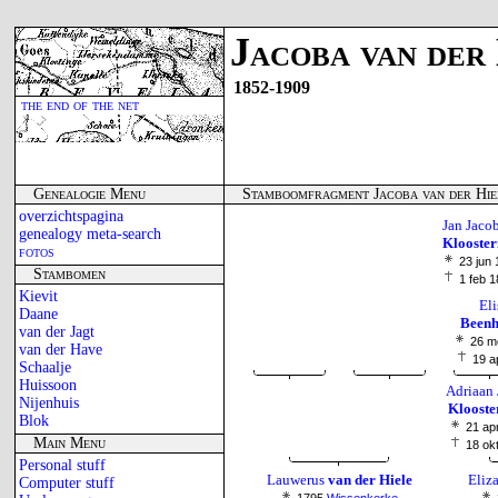
Jacoba van der
1852-1909
the end of the net
Genealogie Menu
Stamboomfragment Jacoba van der Hie
overzichtspagina
Jan Jaco
genealogy meta-search
Klooste
fotos
23 jun
Stambomen
1 feb 
Kievit
Eli
Daane
Beenh
van der Jagt
26 m
van der Have
19 a
Schaalje
Huissoon
Adriaan 
Nijenhuis
Kloost
Blok
21 ap
Main Menu
18 ok
Personal stuff
Lauwerus
van der Hiele
Eliz
Computer stuff