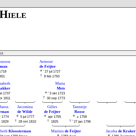
 Hiele
le
bszoon
Aernout
rman
de Feijter
'
 1718
27 jul 1727
1801
8 feb 1793
sabeth
Maria
akker
Mets
'
ei 1737
3 okt 1723
pr 1811
30 sep 1773
Jansz.
Jacomina
Gilles
Tannetje
erman
de Wilde
de Feijter
Roose
r 1774
5 jul 1777
apr 1755
± 1758
'
t 1829
28 mrt 1810
1825
27 jan 1796
abeth
Kloosterman
Marinis
de Feijter
Jacoba
de Kraker