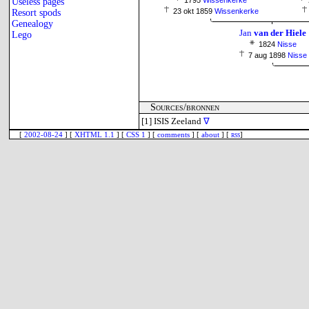
1795
Wissenkerke
Useless pages
23 okt 1859
Wissenkerke
Resort spods
Genealogy
Jan
van der Hiele
Lego
1824
Nisse
7 aug 1898
Nisse
Sources/bronnen
[1]
ISIS Zeeland
∇
[
2002-08-24
] [
XHTML 1.1
] [
CSS 1
] [
comments
] [
about
] [
rss
]