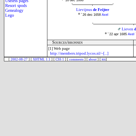
16 dec 1666
Useless pages
Resort spods
Lievijnus
de Feijter
Genealogy
'
26 dec 1658
Axel
Lego
Lieven
d
'
22 apr 1685
Axel
Sources/bronnen
[1]
Web page
http://members.tripod.lycos.nl/~[...]
[
2002-08-27
] [
XHTML 1.1
] [
CSS 1
] [
comments
] [
about
] [
rss
]