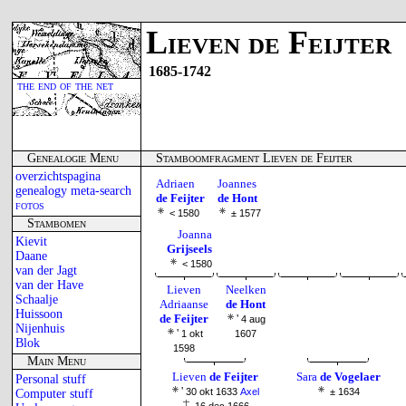
Lieven de Feijter
1685-1742
the end of the net
Genealogie Menu
Stamboomfragment Lieven de Feijter
overzichtspagina
Adriaen
Joannes
genealogy meta-search
de Feijter
de Hont
fotos
< 1580
± 1577
Stambomen
Joanna
Kievit
Grijseels
Daane
< 1580
van der Jagt
van der Have
Lieven
Neelken
Schaalje
Adriaanse
de Hont
Huissoon
de Feijter
'
4 aug
Nijenhuis
'
1 okt
1607
Blok
1598
Main Menu
Lieven
de Feijter
Sara
de Vogelaer
Personal stuff
'
30 okt 1633
Axel
± 1634
Computer stuff