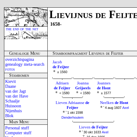
Lievijnus de Feijt
1658-
the end of the net
Genealogie Menu
Stamboomfragment Lievijnus de Feijter
overzichtspagina
Jacob
genealogy meta-search
de Feijter
fotos
± 1560
Stambomen
Kievit
Adriaen
Joanna
Joannes
Daane
de Feijter
Grijseels
de Hont
van der Jagt
< 1580
< 1580
± 1577
van der Have
Schaalje
Lieven Adriaanse
de
Neelken
de Hont
Huissoon
Feijter
'
4 aug 1607
Axel
Nijenhuis
'
1 okt 1598
Blok
Denderhoutem
Main Menu
Lieven
de Feijter
Personal stuff
'
30 okt 1633
Axel
Computer stuff