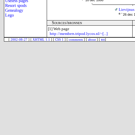
16 dec 1666
Useless pages
Resort spods
Lievijnu
Genealogy
'
26 dec 
Lego
Sources/bronnen
[1]
Web page
http://members.tripod.lycos.nl/~[...]
[
2002-08-27
] [
XHTML 1.1
] [
CSS 1
] [
comments
] [
about
] [
rss
]